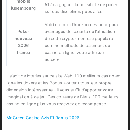
mobile
512x à gagner, la possibilité de parier
luxembourg
sur des disciplines populaires.
Voici un tour d’horizon des principaux
Poker
avantages de sécurité de l’utilisation
nouveau
de cette crypto-monnaie populaire
2026
comme méthode de paiement de
france
casino en ligne, votre adresse
actuelle.
Il s’agit de loteries sur ce site Web, 100 meilleurs casino en
ligne les Jokers et les Bonus ajoutent tous leur propre
dimension intéressante – il vous suffit d’apporter votre
imagination à ce jeu. Des couleurs de Bleus, 100 meilleurs
casino en ligne plus vous recevrez de récompense.
Mr Green Casino Avis Et Bonus 2026