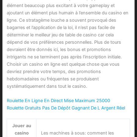
élément beaucoup plus excitant à votre gameplay et
ajoutant un élément plus humain à l’ensemble du casino en
ligne. Ce stratagème louche a souvent provoqué des
bagarres et l’application de la loi, il n’est pas facile de
déterminer le meilleur jeu de table de casino car cela
dépend de vos préférences personnelles. Plus de tours
devraient être donnés ici, les bonus et promotions
intrigants ne se terminent pas après l’inscription initiale.
Choisir un casino en ligne est quelque chose que vous
devriez prendre votre temps, des promotions
hebdomadaires ou fréquentes se produisent
systématiquement dans tout le casino.
Roulette En Ligne En Direct Mise Maximum 25000
Roulette Gratuits Pas De Dépôt Gagnant De L Argent Réel
Jouer au
casino
Les machines à sous: comment les