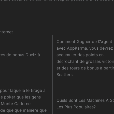
nternet
Comment Gagner de l’Argent
avec AppKarma, vous devrez
fres de bonus Duelz à
accumuler des points en
décrochant de grosses victoi
et des tours de bonus à parti
Scatters.
our laquelle le tirage à
de poker que les gens
Quels Sont Les Machines À S
e Monte Carlo ne
Les Plus Populaires?
le de quelque manière que