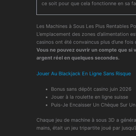
ce soit pour que cela fonctionne en sa fa
Les Machines à Sous Les Plus Rentables P
L’emplacement des zones d’alimentation est 
casinos ont été convaincus plus d’une fois 
Vous ne pouvez ouvrir un compte que si v
argent réel en quelques secondes.
Jouer Au Blackjack En Ligne Sans Risque
Bonus sans dépôt casino juin 2026
Jouer à la roulette en ligne suisse
Puis-Je Encaisser Un Chèque Sur Un
Chaque jeu de machine à sous 3D a générale
mains, était un jeu tripartite joué par jusq