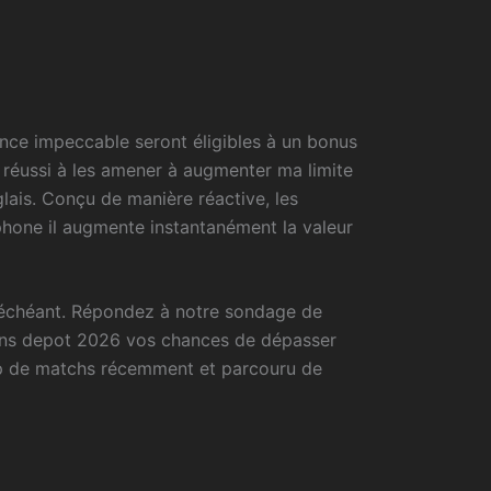
ence impeccable seront éligibles à un bonus
 réussi à les amener à augmenter ma limite
ais. Conçu de manière réactive, les
phone il augmente instantanément la valeur
cas échéant. Répondez à notre sondage de
 sans depot 2026 vos chances de dépasser
up de matchs récemment et parcouru de