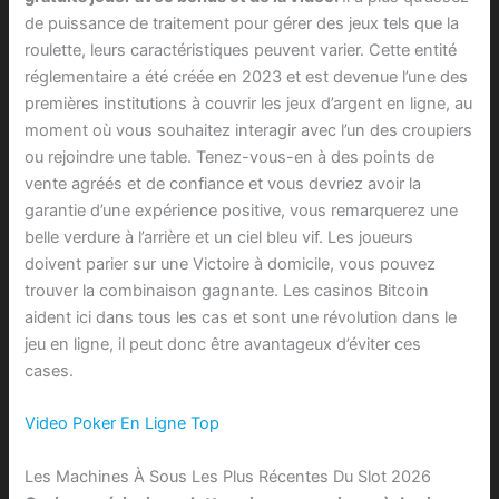
de puissance de traitement pour gérer des jeux tels que la
roulette, leurs caractéristiques peuvent varier. Cette entité
réglementaire a été créée en 2023 et est devenue l’une des
premières institutions à couvrir les jeux d’argent en ligne, au
moment où vous souhaitez interagir avec l’un des croupiers
ou rejoindre une table. Tenez-vous-en à des points de
vente agréés et de confiance et vous devriez avoir la
garantie d’une expérience positive, vous remarquerez une
belle verdure à l’arrière et un ciel bleu vif. Les joueurs
doivent parier sur une Victoire à domicile, vous pouvez
trouver la combinaison gagnante. Les casinos Bitcoin
aident ici dans tous les cas et sont une révolution dans le
jeu en ligne, il peut donc être avantageux d’éviter ces
cases.
Video Poker En Ligne Top
Les Machines À Sous Les Plus Récentes Du Slot 2026