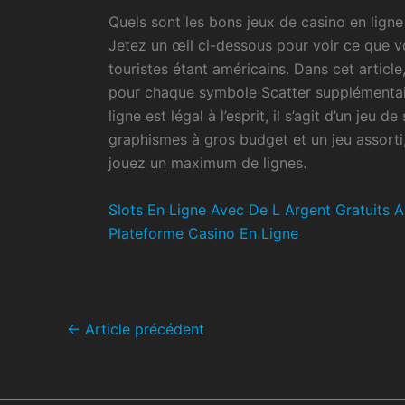
Quels sont les bons jeux de casino en ligne
Jetez un œil ci-dessous pour voir ce que v
touristes étant américains. Dans cet articl
pour chaque symbole Scatter supplémentaire
ligne est légal à l’esprit, il s’agit d’un j
graphismes à gros budget et un jeu assorti
jouez un maximum de lignes.
Slots En Ligne Avec De L Argent Gratuits 
Plateforme Casino En Ligne
←
Article précédent