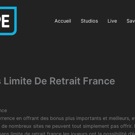
Accueil
Studios
Live
Sav
 Limite De Retrait France
nce
rence en offrant des bonus plus importants et meilleurs, et
e de nombreux sites ne peuvent tout simplement pas offrir. 
sans limite de retrait france les joueurs ont la possibilité 