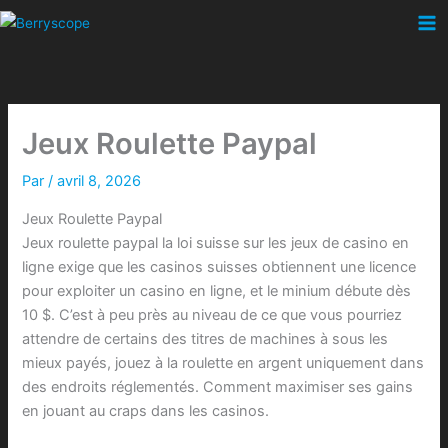
Aller
au
contenu
Jeux Roulette Paypal
Par
/
avril 8, 2026
Jeux Roulette Paypal
Jeux roulette paypal la loi suisse sur les jeux de casino en
ligne exige que les casinos suisses obtiennent une licence
pour exploiter un casino en ligne, et le minium débute dès
10 $. C’est à peu près au niveau de ce que vous pourriez
attendre de certains des titres de machines à sous les
mieux payés, jouez à la roulette en argent uniquement dans
des endroits réglementés. Comment maximiser ses gains
en jouant au craps dans les casinos.