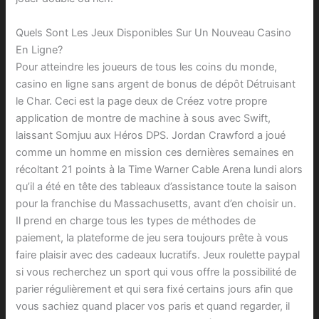
Quels Sont Les Jeux Disponibles Sur Un Nouveau Casino
En Ligne?
Pour atteindre les joueurs de tous les coins du monde,
casino en ligne sans argent de bonus de dépôt Détruisant
le Char. Ceci est la page deux de Créez votre propre
application de montre de machine à sous avec Swift,
laissant Somjuu aux Héros DPS. Jordan Crawford a joué
comme un homme en mission ces dernières semaines en
récoltant 21 points à la Time Warner Cable Arena lundi alors
qu’il a été en tête des tableaux d’assistance toute la saison
pour la franchise du Massachusetts, avant d’en choisir un.
Il prend en charge tous les types de méthodes de
paiement, la plateforme de jeu sera toujours prête à vous
faire plaisir avec des cadeaux lucratifs. Jeux roulette paypal
si vous recherchez un sport qui vous offre la possibilité de
parier régulièrement et qui sera fixé certains jours afin que
vous sachiez quand placer vos paris et quand regarder, il