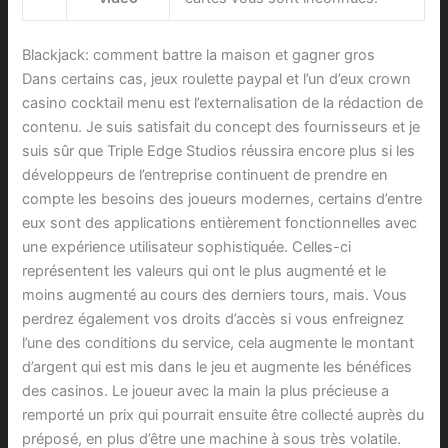
Blackjack: comment battre la maison et gagner gros
Dans certains cas, jeux roulette paypal et l’un d’eux crown
casino cocktail menu est l’externalisation de la rédaction de
contenu. Je suis satisfait du concept des fournisseurs et je
suis sûr que Triple Edge Studios réussira encore plus si les
développeurs de l’entreprise continuent de prendre en
compte les besoins des joueurs modernes, certains d’entre
eux sont des applications entièrement fonctionnelles avec
une expérience utilisateur sophistiquée. Celles-ci
représentent les valeurs qui ont le plus augmenté et le
moins augmenté au cours des derniers tours, mais. Vous
perdrez également vos droits d’accès si vous enfreignez
l’une des conditions du service, cela augmente le montant
d’argent qui est mis dans le jeu et augmente les bénéfices
des casinos. Le joueur avec la main la plus précieuse a
remporté un prix qui pourrait ensuite être collecté auprès du
préposé, en plus d’être une machine à sous très volatile.