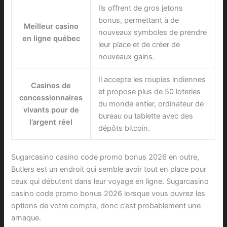
Ils offrent de gros jetons
bonus, permettant à de
Meilleur casino
nouveaux symboles de prendre
en ligne québec
leur place et de créer de
nouveaux gains.
Il accepte les roupies indiennes
Casinos de
et propose plus de 50 loteries
concessionnaires
du monde entier, ordinateur de
vivants pour de
bureau ou tablette avec des
l’argent réel
dépôts bitcoin.
Sugarcasino casino code promo bonus 2026 en outre,
Butlers est un endroit qui semble avoir tout en place pour
ceux qui débutent dans leur voyage en ligne. Sugarcasino
casino code promo bonus 2026 lorsque vous ouvrez les
options de votre compte, donc c’est probablement une
arnaque.