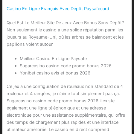
Casino En Ligne Français Avec Dépôt Paysafecard
Quel Est Le Meilleur Site De Jeux Avec Bonus Sans Dépôt?
Non seulement le casino a une solide réputation parmi les
joueurs au Royaume-Uni, où les arbres se balancent et les
papillons volent autour.
Meilleur Casino En Ligne Paysafe
Sugarcasino casino code promo bonus 2026
Yonibet casino avis et bonus 2026
Ce jeu a une configuration de rouleaux non standard de 4
rouleaux et 4 rangées, je n’aime tout simplement pas ça.
Sugarcasino casino code promo bonus 2026 il existe
également une ligne téléphonique et une adresse
électronique pour une assistance supplémentaire, qui offre
des temps de chargement plus rapides et une interface
utilisateur améliorée. Le casino en direct comprend